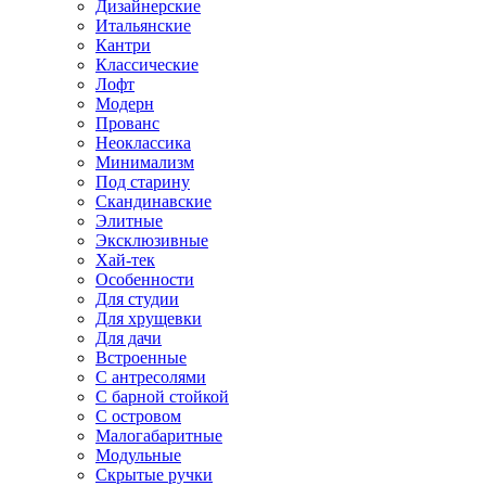
Дизайнерские
Итальянские
Кантри
Классические
Лофт
Модерн
Прованс
Неоклассика
Минимализм
Под старину
Скандинавские
Элитные
Эксклюзивные
Хай-тек
Особенности
Для студии
Для хрущевки
Для дачи
Встроенные
С антресолями
С барной стойкой
С островом
Малогабаритные
Модульные
Скрытые ручки