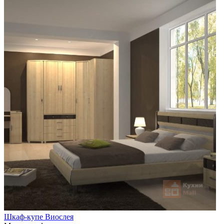
Шкаф-купе Виослея