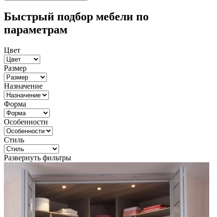
Быстрый подбор мебели по
параметрам
Цвет
Размер
Назначение
Форма
Особенности
Стиль
Развернуть фильтры