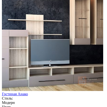
Гостиная Анако
Стиль:
Модерн
Цвет: