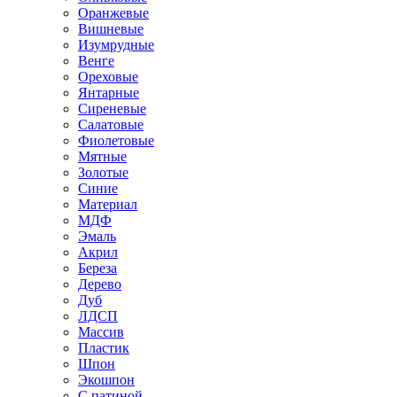
Оранжевые
Вишневые
Изумрудные
Венге
Ореховые
Янтарные
Сиреневые
Салатовые
Фиолетовые
Мятные
Золотые
Синие
Материал
МДФ
Эмаль
Акрил
Береза
Дерево
Дуб
ЛДСП
Массив
Пластик
Шпон
Экошпон
С патиной