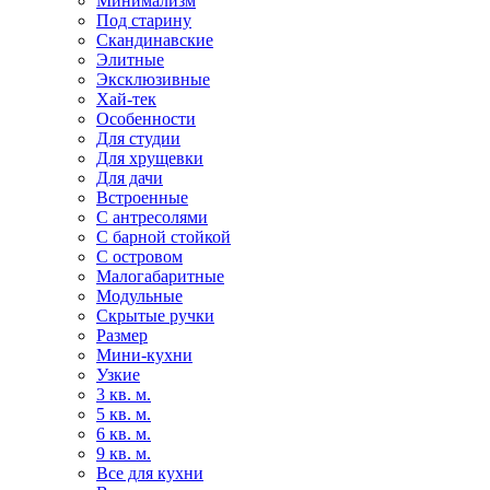
Минимализм
Под старину
Скандинавские
Элитные
Эксклюзивные
Хай-тек
Особенности
Для студии
Для хрущевки
Для дачи
Встроенные
С антресолями
С барной стойкой
С островом
Малогабаритные
Модульные
Скрытые ручки
Размер
Мини-кухни
Узкие
3 кв. м.
5 кв. м.
6 кв. м.
9 кв. м.
Все для кухни