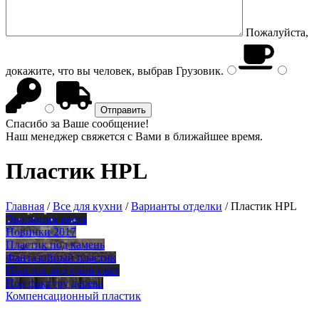
Пожалуйста,
докажите, что вы человек, выбрав
Грузовик
.
Спасибо за Ваше сообщение!
Наш менеджер свяжется с Вами в ближайшее время.
Пластик HPL
Главная
/
Все для кухни
/
Варианты отделки
/
Пластик HPL
Эволюция цвета
Новинки 2017
Пластик под камень
Фантазийный пластик
Пластик под один цвет
Под фактуру дерева
Компенсационный пластик