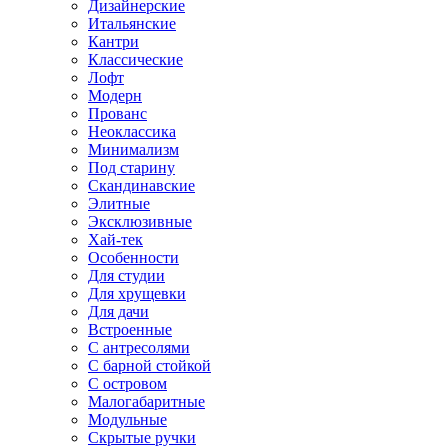
Дизайнерские
Итальянские
Кантри
Классические
Лофт
Модерн
Прованс
Неоклассика
Минимализм
Под старину
Скандинавские
Элитные
Эксклюзивные
Хай-тек
Особенности
Для студии
Для хрущевки
Для дачи
Встроенные
С антресолями
С барной стойкой
С островом
Малогабаритные
Модульные
Скрытые ручки