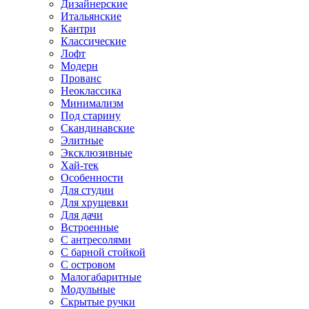
Дизайнерские
Итальянские
Кантри
Классические
Лофт
Модерн
Прованс
Неоклассика
Минимализм
Под старину
Скандинавские
Элитные
Эксклюзивные
Хай-тек
Особенности
Для студии
Для хрущевки
Для дачи
Встроенные
С антресолями
С барной стойкой
С островом
Малогабаритные
Модульные
Скрытые ручки