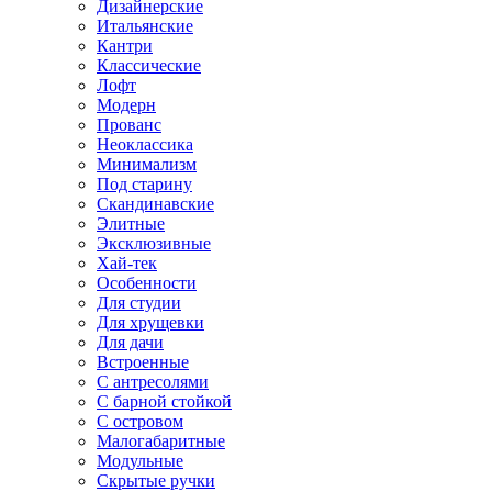
Дизайнерские
Итальянские
Кантри
Классические
Лофт
Модерн
Прованс
Неоклассика
Минимализм
Под старину
Скандинавские
Элитные
Эксклюзивные
Хай-тек
Особенности
Для студии
Для хрущевки
Для дачи
Встроенные
С антресолями
С барной стойкой
С островом
Малогабаритные
Модульные
Скрытые ручки