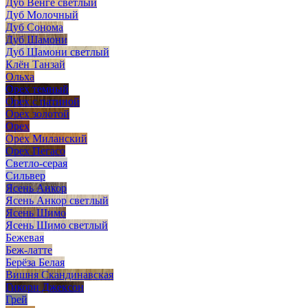
Дуб Венге светлый
Дуб Молочный
Дуб Сонома
Дуб Шамони
Дуб Шамони светлый
Клён Танзай
Ольха
Орех темный
Орех с патиной
Орех золотой
Орех
Орех Миланский
Орех Пегасо
Светло-серая
Сильвер
Ясень Анкор
Ясень Анкор светлый
Ясень Шимо
Ясень Шимо светлый
Бежевая
Беж-латте
Берёза Белая
Вишня Скандинавская
Гикори Джексон
Грей