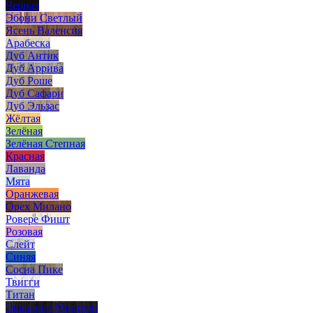
Черная
Эбони Светлый
Ясень Валенсия
Арабеска
Дуб Антик
Дуб Аррива
Дуб Роше
Дуб Сафари
Дуб Эльзас
Жёлтая
Зелёная
Зелёная Степная
Красная
Лаванда
Мята
Оранжевая
Орех Милано
Ровере Фишт
Розовая
Слейт
Синяя
Сосна Пике
Твигги
Титан
Эвкалипт Мистери