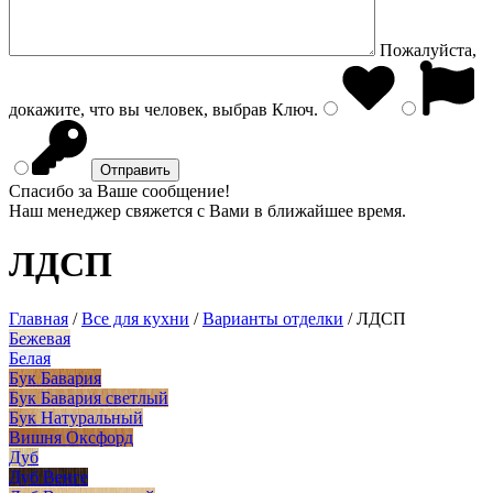
Пожалуйста,
докажите, что вы человек, выбрав
Ключ
.
Спасибо за Ваше сообщение!
Наш менеджер свяжется с Вами в ближайшее время.
ЛДСП
Главная
/
Все для кухни
/
Варианты отделки
/
ЛДСП
Бежевая
Белая
Бук Бавария
Бук Бавария светлый
Бук Натуральный
Вишня Оксфорд
Дуб
Дуб Венге