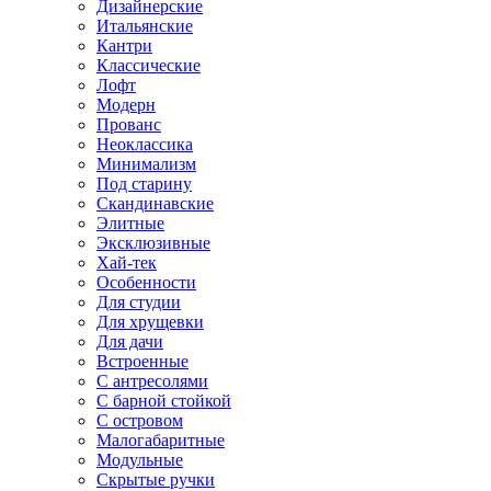
Дизайнерские
Итальянские
Кантри
Классические
Лофт
Модерн
Прованс
Неоклассика
Минимализм
Под старину
Скандинавские
Элитные
Эксклюзивные
Хай-тек
Особенности
Для студии
Для хрущевки
Для дачи
Встроенные
С антресолями
С барной стойкой
С островом
Малогабаритные
Модульные
Скрытые ручки