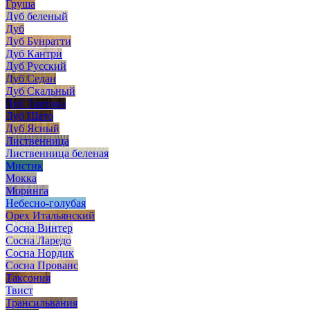
Груша
Дуб беленый
Дуб
Дуб Бунратти
Дуб Кантри
Дуб Русский
Дуб Седан
Дуб Скальный
Дуб Тортона
Дуб Шато
Дуб Ясный
Лиственница
Лиственница беленая
Мистик
Мокка
Моринга
Небесно-голубая
Орех Итальянский
Сосна Винтер
Сосна Ларедо
Сосна Нордик
Сосна Прованс
Таксония
Твист
Трансильвания