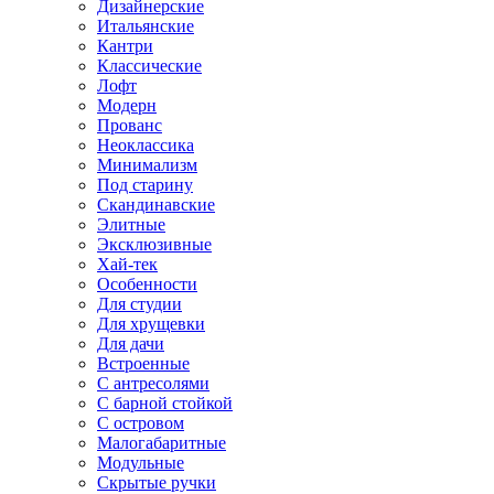
Дизайнерские
Итальянские
Кантри
Классические
Лофт
Модерн
Прованс
Неоклассика
Минимализм
Под старину
Скандинавские
Элитные
Эксклюзивные
Хай-тек
Особенности
Для студии
Для хрущевки
Для дачи
Встроенные
С антресолями
С барной стойкой
С островом
Малогабаритные
Модульные
Скрытые ручки