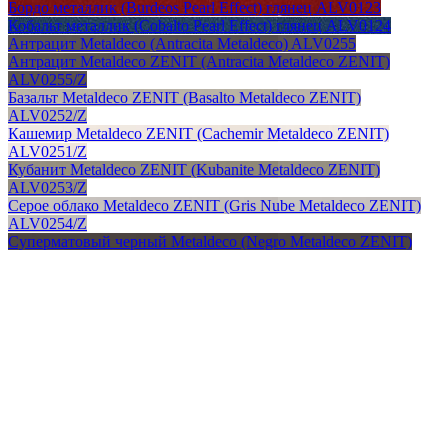
Бордо металлик (Burdeos Pearl Effect) глянец ALV0123
Кобальт металлик (Cobalto Pearl Effect) глянец ALV0124
Антрацит Metaldeco (Antracita Metaldeco) ALV0255
Антрацит Metaldeco ZENIT (Antracita Metaldeco ZENIT)
ALV0255/Z
Базальт Metaldeco ZENIT (Basalto Metaldeco ZENIT)
ALV0252/Z
Кашемир Metaldeco ZENIT (Cachemir Metaldeco ZENIT)
ALV0251/Z
Кубанит Metaldeco ZENIT (Kubanite Metaldeco ZENIT)
ALV0253/Z
Серое облако Metaldeco ZENIT (Gris Nube Metaldeco ZENIT)
ALV0254/Z
Суперматовый черный Metaldeco (Negro Metaldeco ZENIT)