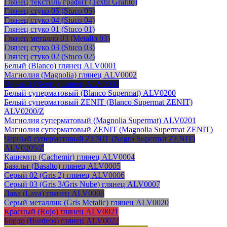
Глянец текстиль графит (Textil Grafito)
Глянец стуко 05 (Stuco 05)
Глянец стуко 04 (Stuco 04)
Глянец стуко 01 (Stuco 01)
Глянец металло 03 (Metallo 03)
Глянец стуко 03 (Stuco 03)
Глянец стуко 02 (Stuco 02)
Белый (Blanco) глянец ALV0001
Магнолия (Magnolia) глянец ALV0002
Черный (Negro) глянец ALV0003
Белый суперматовый (Blanco Supermat) ALV0200
Белый суперматовый ZENIT (Blanco Supermat ZENIT)
ALV0200/Z
Магнолия суперматовый (Magnolia Supermat) ALV0201
Магнолия суперматовый ZENIT (Magnolia Supermat ZENIT)
Черный суперматовый ZENIT (Negro Supermat ZENIT)
ALV0205/Z
Кашемир (Cachemir) глянец ALV0004
Базальт (Basalto) глянец ALV0005
Серый 02 (Gris 2) глянец ALV0006
Серый 03 (Gris 3/Gris Nube) глянец ALV0007
Лава (Lava) глянец ALV0008
Серый металлик (Gris Metalic) глянец ALV0020
Красный (Rojo) глянец ALV0021
Бордо (Burdeos) глянец ALV0022