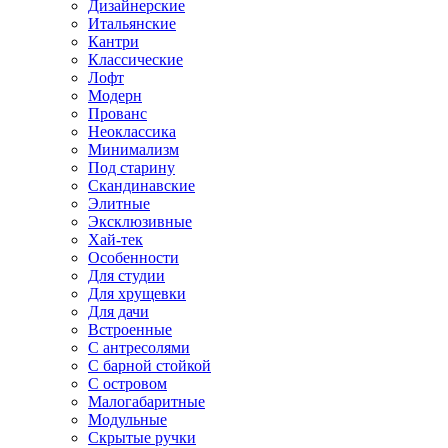
Дизайнерские
Итальянские
Кантри
Классические
Лофт
Модерн
Прованс
Неоклассика
Минимализм
Под старину
Скандинавские
Элитные
Эксклюзивные
Хай-тек
Особенности
Для студии
Для хрущевки
Для дачи
Встроенные
С антресолями
С барной стойкой
С островом
Малогабаритные
Модульные
Скрытые ручки