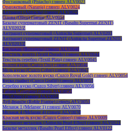
Фисташковый (Pistacho) глянец ALV0023
Оранжевый (Naranja) глянец ALV0024
Антрацит (Antracita) глянец ALV0025
Олива (Olivo) глянец ALV0051
Базальт суперматовый ZENIT (Basalto Supermat ZENIT)
ALV0202/Z
Антрацит суперматовый (Antracita Supermat) ALV0203
Антрацит суперматовый ZENIT (Antracita Supermat ZENIT)
ALV0203/Z
Баклажан (Berenjena) глянец ALV0040
Текстиль золото (Textil Dorado) глянец ALV0044
Текстиль серебро (Textil Plata) глянец ALV0045
Золото куско (Cuzco Oro) глянец ALV0046
Медь куско (Cuzco Cobre) глянец ALV0047
Королевское золото куско (Cuzco Royal Gold) глянец ALV0054
Куско графит (Cuzco Grafitt) глянец ALV0055
Серебро куско (Cuzco Silver) глянец ALV0056
Гайана (Guayana) глянец ALV0050
Вяз (Olmo) глянец ALV0052
Дуб фраппе (Roble Frappe) глянец ALV0053
Меланж 1 (Melange 1) глянец ALV0070
Меланж 4 (Melange 4) глянец ALV0070
Красная медь куско (Cuzco Copper) глянец ALV0009
Антрацит металлик (Antracita Pearl Effect) глянец ALV0121
Базальт металлик (Basalto Pearl Effect) глянец ALV0122