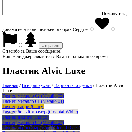
Пожалуйста,
докажите, что вы человек, выбрав
Сердце
.
Спасибо за Ваше сообщение!
Наш менеджер свяжется с Вами в ближайшее время.
Пластик Alvic Luxe
Главная
/
Все для кухни
/
Варианты отделки
/
Пластик Alvic
Luxe
Глянец металло 02 (Metallo 02)
Глянец металло 01 (Metallo 01)
Глянец карри (Curry)
Глянец белый мрамор (Oriental White)
Глянец индиго (Indigo)
Глянец металло 04 (Metallo 04)
Глянец черный мрамор (Oriental Black)