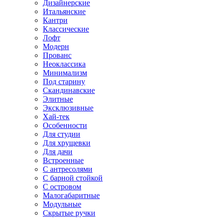
Дизайнерские
Итальянские
Кантри
Классические
Лофт
Модерн
Прованс
Неоклассика
Минимализм
Под старину
Скандинавские
Элитные
Эксклюзивные
Хай-тек
Особенности
Для студии
Для хрущевки
Для дачи
Встроенные
С антресолями
С барной стойкой
С островом
Малогабаритные
Модульные
Скрытые ручки