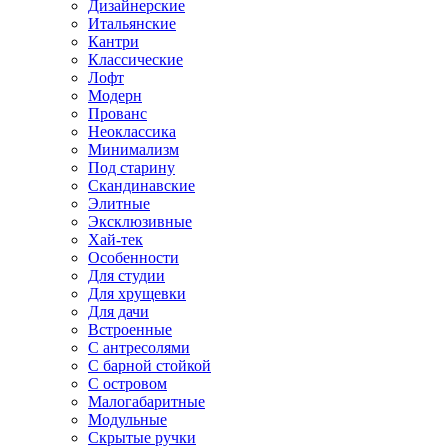
Дизайнерские
Итальянские
Кантри
Классические
Лофт
Модерн
Прованс
Неоклассика
Минимализм
Под старину
Скандинавские
Элитные
Эксклюзивные
Хай-тек
Особенности
Для студии
Для хрущевки
Для дачи
Встроенные
С антресолями
С барной стойкой
С островом
Малогабаритные
Модульные
Скрытые ручки