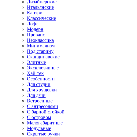
Дизайнерские
Итальянские
Кантри
Классические
Лофт
Модерн
Прованс
Неоклассика
Минимализм
Под старину
Скандинавские
Элитные
Эксклюзивные
Хай-тек
Особенности
Для студии
Для хрущевки
Для дачи
Встроенные
С антресолями
С барной стойкой
С островом
Малогабаритные
Модульные
Скрытые ручки