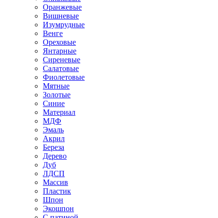
Оранжевые
Вишневые
Изумрудные
Венге
Ореховые
Янтарные
Сиреневые
Салатовые
Фиолетовые
Мятные
Золотые
Синие
Материал
МДФ
Эмаль
Акрил
Береза
Дерево
Дуб
ЛДСП
Массив
Пластик
Шпон
Экошпон
С патиной