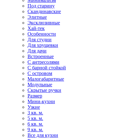
Минимализм
Под старину
Скандинавские
Элитные
Эксклюзивные
Хай-тек
Особенности
Для студии
Для хрущевки
Для дачи
Встроенные
С антресолями
С барной стойкой
С островом
Малогабаритные
Модульные
Скрытые ручки
Размер
Мини-кухни
Узкие
3 кв. м.
5 кв. м.
6 кв. м.
9 кв. м.
Все для кухни