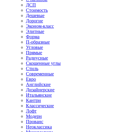
ДСП
Стоимость
Дешевые
Дорогие
Эконом-класс
Элитные
Форма
П-образные
Угловые
Прямые
Радиусные
Скошенные углы
Стиль
Современные
Евро
Английские
Дизайнерские
Итальянские
Кантри
Классические
Лофт
Модерн
Прованс
Неоклассика