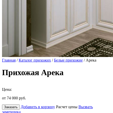
Главная
/
Каталог прихожих
/
Белые прихожие
/ Арека
Прихожая Арека
Цена:
от 74 000
руб.
Добавить в корзину
Расчет цены
Вызвать
Заказать
замерщика