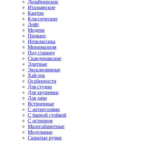
Дизайнерские
Итальянские
Кантри
Классические
Лофт
Модерн
Прованс
Неоклассика
Минимализм
Под старину
Скандинавские
Элитные
Эксклюзивные
Хай-тек
Особенности
Для студии
Для хрущевки
Для дачи
Встроенные
С антресолями
С барной стойкой
С островом
Малогабаритные
Модульные
Скрытые ручки