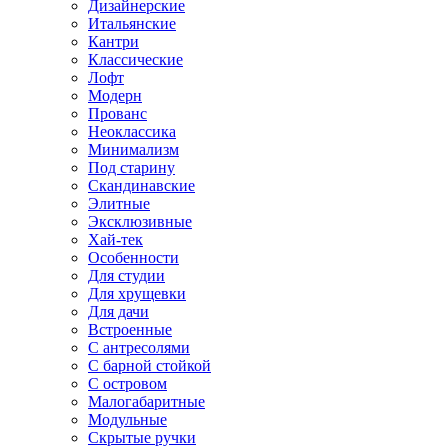
Дизайнерские
Итальянские
Кантри
Классические
Лофт
Модерн
Прованс
Неоклассика
Минимализм
Под старину
Скандинавские
Элитные
Эксклюзивные
Хай-тек
Особенности
Для студии
Для хрущевки
Для дачи
Встроенные
С антресолями
С барной стойкой
С островом
Малогабаритные
Модульные
Скрытые ручки