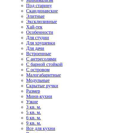
Минимализм
Под старину
Скандинавские
Элитные
Эксклюзивные
Хай-тек
Особенности
Для студии
Для хрущевки
Для дачи
Встроенные
С антресолями
С барной стойкой
С островом
Малогабаритные
Модульные
Скрытые ручки
Размер
Мини-кухни
Узкие
3 кв. м.
5 кв. м.
6 кв. м.
9 кв. м.
Все для кухни