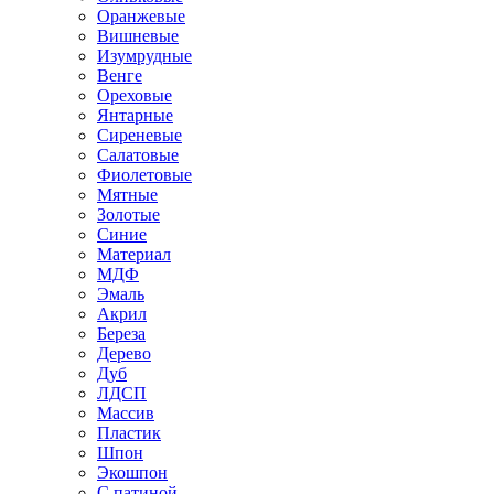
Оранжевые
Вишневые
Изумрудные
Венге
Ореховые
Янтарные
Сиреневые
Салатовые
Фиолетовые
Мятные
Золотые
Синие
Материал
МДФ
Эмаль
Акрил
Береза
Дерево
Дуб
ЛДСП
Массив
Пластик
Шпон
Экошпон
С патиной