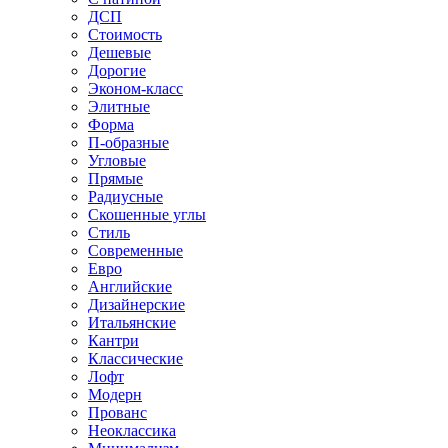
ДСП
Стоимость
Дешевые
Дорогие
Эконом-класс
Элитные
Форма
П-образные
Угловые
Прямые
Радиусные
Скошенные углы
Стиль
Современные
Евро
Английские
Дизайнерские
Итальянские
Кантри
Классические
Лофт
Модерн
Прованс
Неоклассика