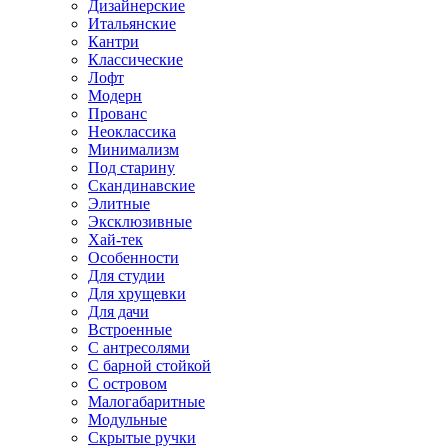
Дизайнерские
Итальянские
Кантри
Классические
Лофт
Модерн
Прованс
Неоклассика
Минимализм
Под старину
Скандинавские
Элитные
Эксклюзивные
Хай-тек
Особенности
Для студии
Для хрущевки
Для дачи
Встроенные
С антресолями
С барной стойкой
С островом
Малогабаритные
Модульные
Скрытые ручки