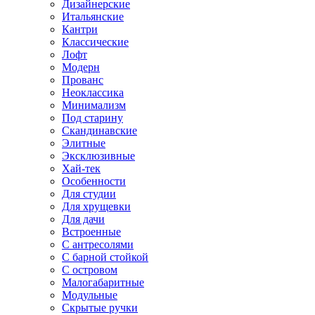
Дизайнерские
Итальянские
Кантри
Классические
Лофт
Модерн
Прованс
Неоклассика
Минимализм
Под старину
Скандинавские
Элитные
Эксклюзивные
Хай-тек
Особенности
Для студии
Для хрущевки
Для дачи
Встроенные
С антресолями
С барной стойкой
С островом
Малогабаритные
Модульные
Скрытые ручки