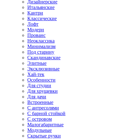
Дизайнерские
Итальянские
Кантри
Классические
Лофт
Модерн
Прованс
Неоклассика
Минимализм
Под старину
Скандинавские
Элитные
Эксклюзивные
Хай-тек
Особенности
Для студии
Для хрущевки
Для дачи
Встроенные
С антресолями
С барной стойкой
С островом
Малогабаритные
Модульные
Скрытые ручки