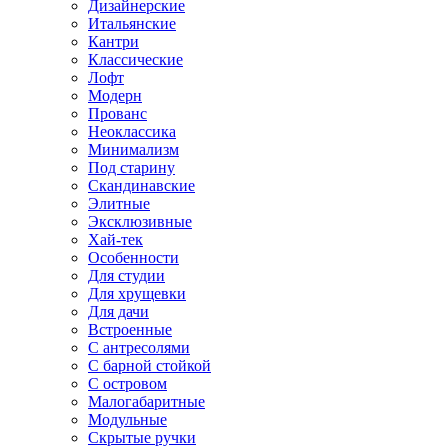
Дизайнерские
Итальянские
Кантри
Классические
Лофт
Модерн
Прованс
Неоклассика
Минимализм
Под старину
Скандинавские
Элитные
Эксклюзивные
Хай-тек
Особенности
Для студии
Для хрущевки
Для дачи
Встроенные
С антресолями
С барной стойкой
С островом
Малогабаритные
Модульные
Скрытые ручки