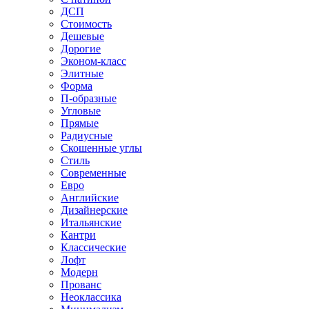
ДСП
Стоимость
Дешевые
Дорогие
Эконом-класс
Элитные
Форма
П-образные
Угловые
Прямые
Радиусные
Скошенные углы
Стиль
Современные
Евро
Английские
Дизайнерские
Итальянские
Кантри
Классические
Лофт
Модерн
Прованс
Неоклассика