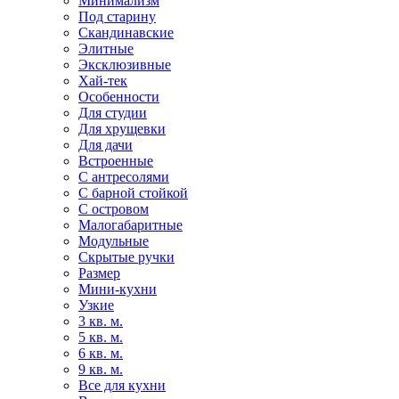
Минимализм
Под старину
Скандинавские
Элитные
Эксклюзивные
Хай-тек
Особенности
Для студии
Для хрущевки
Для дачи
Встроенные
С антресолями
С барной стойкой
С островом
Малогабаритные
Модульные
Скрытые ручки
Размер
Мини-кухни
Узкие
3 кв. м.
5 кв. м.
6 кв. м.
9 кв. м.
Все для кухни