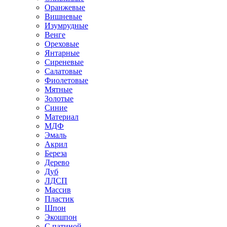
Оранжевые
Вишневые
Изумрудные
Венге
Ореховые
Янтарные
Сиреневые
Салатовые
Фиолетовые
Мятные
Золотые
Синие
Материал
МДФ
Эмаль
Акрил
Береза
Дерево
Дуб
ЛДСП
Массив
Пластик
Шпон
Экошпон
С патиной