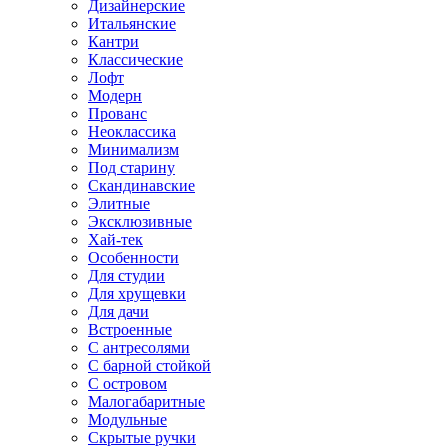
Дизайнерские
Итальянские
Кантри
Классические
Лофт
Модерн
Прованс
Неоклассика
Минимализм
Под старину
Скандинавские
Элитные
Эксклюзивные
Хай-тек
Особенности
Для студии
Для хрущевки
Для дачи
Встроенные
С антресолями
С барной стойкой
С островом
Малогабаритные
Модульные
Скрытые ручки