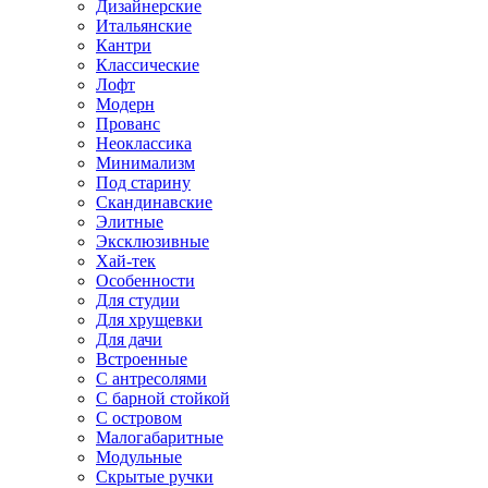
Дизайнерские
Итальянские
Кантри
Классические
Лофт
Модерн
Прованс
Неоклассика
Минимализм
Под старину
Скандинавские
Элитные
Эксклюзивные
Хай-тек
Особенности
Для студии
Для хрущевки
Для дачи
Встроенные
С антресолями
С барной стойкой
С островом
Малогабаритные
Модульные
Скрытые ручки