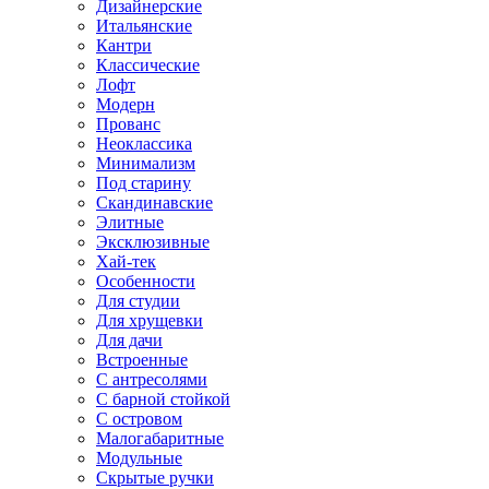
Дизайнерские
Итальянские
Кантри
Классические
Лофт
Модерн
Прованс
Неоклассика
Минимализм
Под старину
Скандинавские
Элитные
Эксклюзивные
Хай-тек
Особенности
Для студии
Для хрущевки
Для дачи
Встроенные
С антресолями
С барной стойкой
С островом
Малогабаритные
Модульные
Скрытые ручки