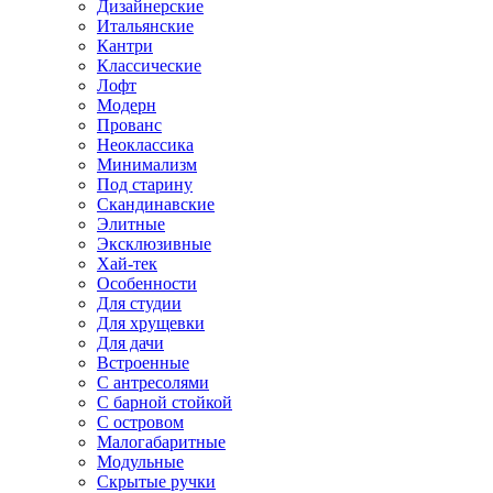
Дизайнерские
Итальянские
Кантри
Классические
Лофт
Модерн
Прованс
Неоклассика
Минимализм
Под старину
Скандинавские
Элитные
Эксклюзивные
Хай-тек
Особенности
Для студии
Для хрущевки
Для дачи
Встроенные
С антресолями
С барной стойкой
С островом
Малогабаритные
Модульные
Скрытые ручки