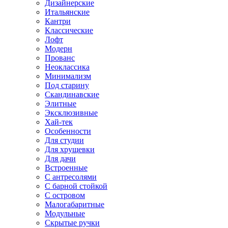
Дизайнерские
Итальянские
Кантри
Классические
Лофт
Модерн
Прованс
Неоклассика
Минимализм
Под старину
Скандинавские
Элитные
Эксклюзивные
Хай-тек
Особенности
Для студии
Для хрущевки
Для дачи
Встроенные
С антресолями
С барной стойкой
С островом
Малогабаритные
Модульные
Скрытые ручки