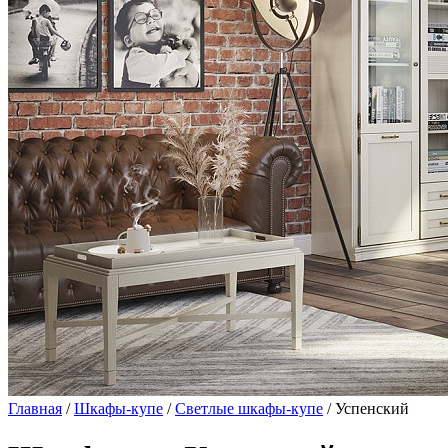
Главная
/
Шкафы-купе
/
Светлые шкафы-купе
/ Успенский