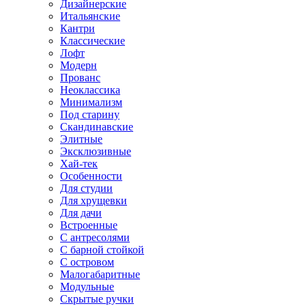
Дизайнерские
Итальянские
Кантри
Классические
Лофт
Модерн
Прованс
Неоклассика
Минимализм
Под старину
Скандинавские
Элитные
Эксклюзивные
Хай-тек
Особенности
Для студии
Для хрущевки
Для дачи
Встроенные
С антресолями
С барной стойкой
С островом
Малогабаритные
Модульные
Скрытые ручки