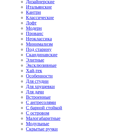
Дизайнерские
Итальянские
Кантри
Классические
Лофт
Модерн
Прованс
Неоклассика
Минимализм
Под старину
Скандинавские
Элитные
Эксклюзивные
Хай-тек
Особенности
Для студии
Для хрущевки
Для дачи
Встроенные
С антресолями
С барной стойкой
С островом
Малогабаритные
Модульные
Скрытые ручки