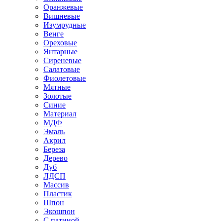
Оранжевые
Вишневые
Изумрудные
Венге
Ореховые
Янтарные
Сиреневые
Салатовые
Фиолетовые
Мятные
Золотые
Синие
Материал
МДФ
Эмаль
Акрил
Береза
Дерево
Дуб
ЛДСП
Массив
Пластик
Шпон
Экошпон
С патиной