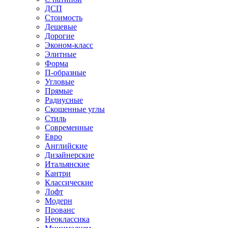
ДСП
Стоимость
Дешевые
Дорогие
Эконом-класс
Элитные
Форма
П-образные
Угловые
Прямые
Радиусные
Скошенные углы
Стиль
Современные
Евро
Английские
Дизайнерские
Итальянские
Кантри
Классические
Лофт
Модерн
Прованс
Неоклассика