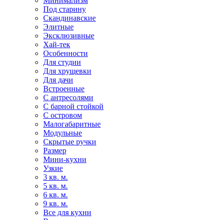
Минимализм
Под старину
Скандинавские
Элитные
Эксклюзивные
Хай-тек
Особенности
Для студии
Для хрущевки
Для дачи
Встроенные
С антресолями
С барной стойкой
С островом
Малогабаритные
Модульные
Скрытые ручки
Размер
Мини-кухни
Узкие
3 кв. м.
5 кв. м.
6 кв. м.
9 кв. м.
Все для кухни