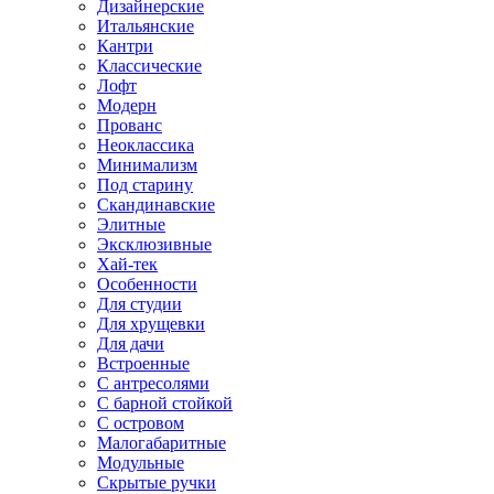
Дизайнерские
Итальянские
Кантри
Классические
Лофт
Модерн
Прованс
Неоклассика
Минимализм
Под старину
Скандинавские
Элитные
Эксклюзивные
Хай-тек
Особенности
Для студии
Для хрущевки
Для дачи
Встроенные
С антресолями
С барной стойкой
С островом
Малогабаритные
Модульные
Скрытые ручки