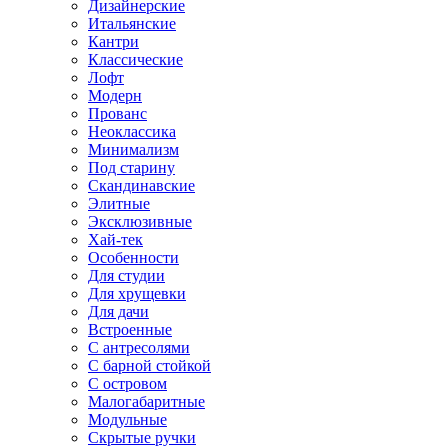
Дизайнерские
Итальянские
Кантри
Классические
Лофт
Модерн
Прованс
Неоклассика
Минимализм
Под старину
Скандинавские
Элитные
Эксклюзивные
Хай-тек
Особенности
Для студии
Для хрущевки
Для дачи
Встроенные
С антресолями
С барной стойкой
С островом
Малогабаритные
Модульные
Скрытые ручки