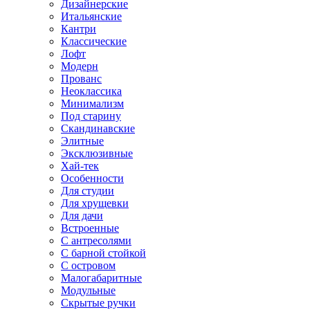
Дизайнерские
Итальянские
Кантри
Классические
Лофт
Модерн
Прованс
Неоклассика
Минимализм
Под старину
Скандинавские
Элитные
Эксклюзивные
Хай-тек
Особенности
Для студии
Для хрущевки
Для дачи
Встроенные
С антресолями
С барной стойкой
С островом
Малогабаритные
Модульные
Скрытые ручки