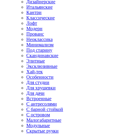
Дизайнерские
Итальянские
Кантри
Классические
Лофт
Модерн
Прованс
Неоклассика
Минимализм
Под старину
Скандинавские
Элитные
Эксклюзивные
Хай-тек
Особенности
Для студии
Для хрущевки
Для дачи
Встроенные
С антресолями
С барной стойкой
С островом
Малогабаритные
Модульные
Скрытые ручки