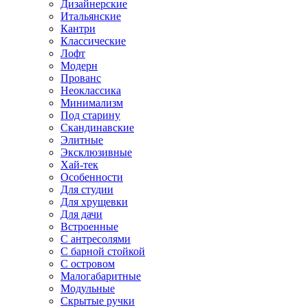
Дизайнерские
Итальянские
Кантри
Классические
Лофт
Модерн
Прованс
Неоклассика
Минимализм
Под старину
Скандинавские
Элитные
Эксклюзивные
Хай-тек
Особенности
Для студии
Для хрущевки
Для дачи
Встроенные
С антресолями
С барной стойкой
С островом
Малогабаритные
Модульные
Скрытые ручки