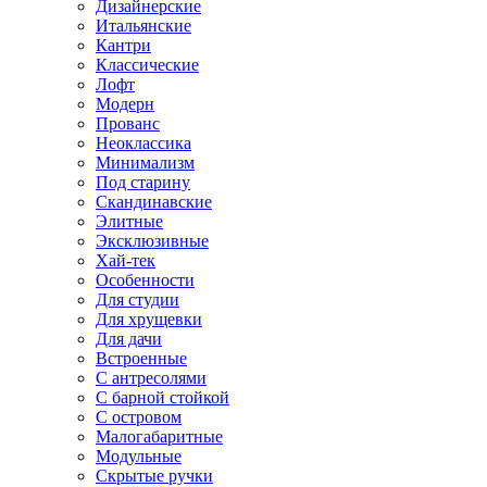
Дизайнерские
Итальянские
Кантри
Классические
Лофт
Модерн
Прованс
Неоклассика
Минимализм
Под старину
Скандинавские
Элитные
Эксклюзивные
Хай-тек
Особенности
Для студии
Для хрущевки
Для дачи
Встроенные
С антресолями
С барной стойкой
С островом
Малогабаритные
Модульные
Скрытые ручки