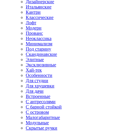
Дизайнерские
Итальянские
Кантри
Классические
Лофт
Модерн
Прованс
Неоклассика
Минимализм
Под старину
Скандинавские
Элитные
Эксклюзивные
Хай-тек
Особенности
Для студии
Для хрущевки
Для дачи
Встроенные
С антресолями
С барной стойкой
С островом
Малогабаритные
Модульные
Скрытые ручки