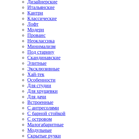
Дизайнерские
Итальянские
Кантри
Классические
Лофт
Модерн
Прованс
Неоклассика
Минимализм
Под старину
Скандинавские
Элитные
Эксклюзивные
Хай-тек
Особенности
Для студии
Для хрущевки
Для дачи
Встроенные
С антресолями
С барной стойкой
С островом
Малогабаритные
Модульные
Скрытые ручки