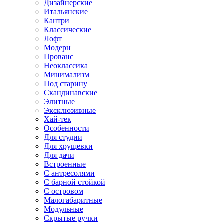
Дизайнерские
Итальянские
Кантри
Классические
Лофт
Модерн
Прованс
Неоклассика
Минимализм
Под старину
Скандинавские
Элитные
Эксклюзивные
Хай-тек
Особенности
Для студии
Для хрущевки
Для дачи
Встроенные
С антресолями
С барной стойкой
С островом
Малогабаритные
Модульные
Скрытые ручки