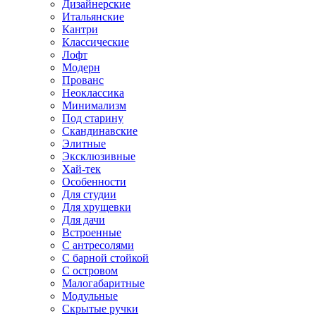
Дизайнерские
Итальянские
Кантри
Классические
Лофт
Модерн
Прованс
Неоклассика
Минимализм
Под старину
Скандинавские
Элитные
Эксклюзивные
Хай-тек
Особенности
Для студии
Для хрущевки
Для дачи
Встроенные
С антресолями
С барной стойкой
С островом
Малогабаритные
Модульные
Скрытые ручки