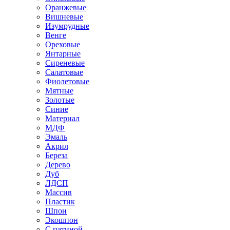
Оранжевые
Вишневые
Изумрудные
Венге
Ореховые
Янтарные
Сиреневые
Салатовые
Фиолетовые
Мятные
Золотые
Синие
Материал
МДФ
Эмаль
Акрил
Береза
Дерево
Дуб
ЛДСП
Массив
Пластик
Шпон
Экошпон
С патиной