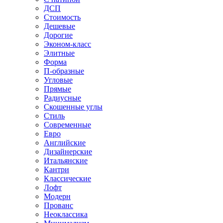
ДСП
Стоимость
Дешевые
Дорогие
Эконом-класс
Элитные
Форма
П-образные
Угловые
Прямые
Радиусные
Скошенные углы
Стиль
Современные
Евро
Английские
Дизайнерские
Итальянские
Кантри
Классические
Лофт
Модерн
Прованс
Неоклассика