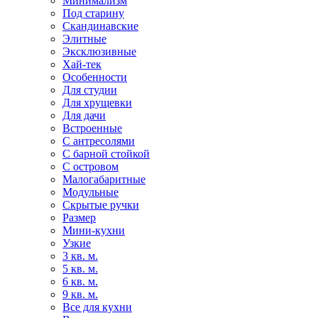
Минимализм
Под старину
Скандинавские
Элитные
Эксклюзивные
Хай-тек
Особенности
Для студии
Для хрущевки
Для дачи
Встроенные
С антресолями
С барной стойкой
С островом
Малогабаритные
Модульные
Скрытые ручки
Размер
Мини-кухни
Узкие
3 кв. м.
5 кв. м.
6 кв. м.
9 кв. м.
Все для кухни