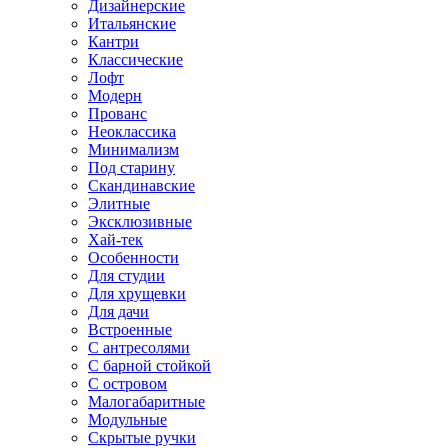
Дизайнерские
Итальянские
Кантри
Классические
Лофт
Модерн
Прованс
Неоклассика
Минимализм
Под старину
Скандинавские
Элитные
Эксклюзивные
Хай-тек
Особенности
Для студии
Для хрущевки
Для дачи
Встроенные
С антресолями
С барной стойкой
С островом
Малогабаритные
Модульные
Скрытые ручки