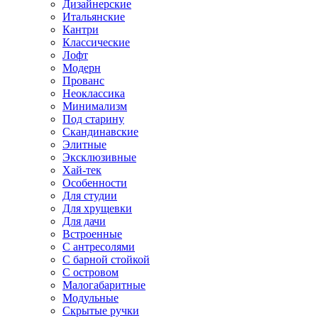
Дизайнерские
Итальянские
Кантри
Классические
Лофт
Модерн
Прованс
Неоклассика
Минимализм
Под старину
Скандинавские
Элитные
Эксклюзивные
Хай-тек
Особенности
Для студии
Для хрущевки
Для дачи
Встроенные
С антресолями
С барной стойкой
С островом
Малогабаритные
Модульные
Скрытые ручки