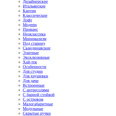
Дизайнерские
Итальянские
Кантри
Классические
Лофт
Модерн
Прованс
Неоклассика
Минимализм
Под старину
Скандинавские
Элитные
Эксклюзивные
Хай-тек
Особенности
Для студии
Для хрущевки
Для дачи
Встроенные
С антресолями
С барной стойкой
С островом
Малогабаритные
Модульные
Скрытые ручки