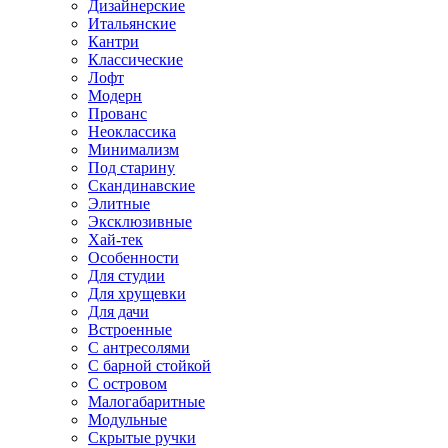
Дизайнерские
Итальянские
Кантри
Классические
Лофт
Модерн
Прованс
Неоклассика
Минимализм
Под старину
Скандинавские
Элитные
Эксклюзивные
Хай-тек
Особенности
Для студии
Для хрущевки
Для дачи
Встроенные
С антресолями
С барной стойкой
С островом
Малогабаритные
Модульные
Скрытые ручки