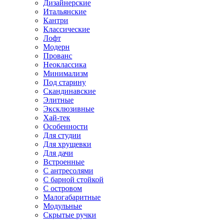
Дизайнерские
Итальянские
Кантри
Классические
Лофт
Модерн
Прованс
Неоклассика
Минимализм
Под старину
Скандинавские
Элитные
Эксклюзивные
Хай-тек
Особенности
Для студии
Для хрущевки
Для дачи
Встроенные
С антресолями
С барной стойкой
С островом
Малогабаритные
Модульные
Скрытые ручки