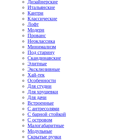
Дизайнерские
Итальянские
Кантри
Классические
Лофт
Модерн
Прованс
Неоклассика
Минимализм
Под старину
Скандинавские
Элитные
Эксклюзивные
Хай-тек
Особенности
Для студии
Для хрущевки
Для дачи
Встроенные
С антресолями
С барной стойкой
С островом
Малогабаритные
Модульные
Скрытые ручки