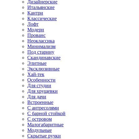
Дизайнерские
Итальянские
Кантри
Классические
Лофт
Модерн
Прованс
Неоклассика
Минимализм
Под старину
Скандинавские
Элитные
Эксклюзивные
Хай-тек
Особенности
Для студии
Для хрущевки
Для дачи
Встроенные
С антресолями
С барной стойкой
С островом
Малогабаритные
Модульные
Скрытые ручки