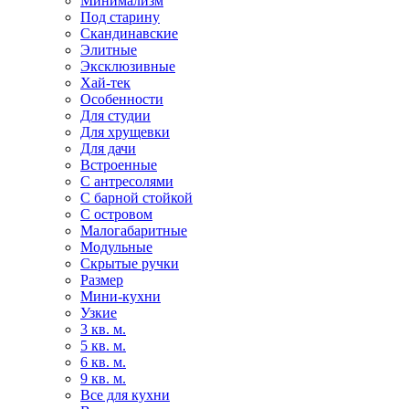
Минимализм
Под старину
Скандинавские
Элитные
Эксклюзивные
Хай-тек
Особенности
Для студии
Для хрущевки
Для дачи
Встроенные
С антресолями
С барной стойкой
С островом
Малогабаритные
Модульные
Скрытые ручки
Размер
Мини-кухни
Узкие
3 кв. м.
5 кв. м.
6 кв. м.
9 кв. м.
Все для кухни