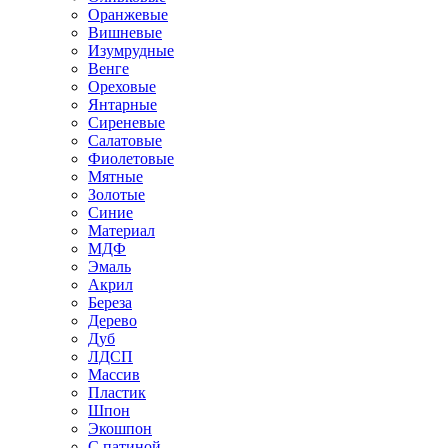
Оранжевые
Вишневые
Изумрудные
Венге
Ореховые
Янтарные
Сиреневые
Салатовые
Фиолетовые
Мятные
Золотые
Синие
Материал
МДФ
Эмаль
Акрил
Береза
Дерево
Дуб
ЛДСП
Массив
Пластик
Шпон
Экошпон
С патиной