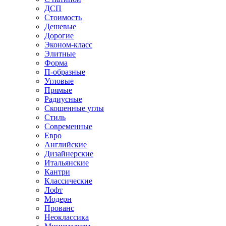
ДСП
Стоимость
Дешевые
Дорогие
Эконом-класс
Элитные
Форма
П-образные
Угловые
Прямые
Радиусные
Скошенные углы
Стиль
Современные
Евро
Английские
Дизайнерские
Итальянские
Кантри
Классические
Лофт
Модерн
Прованс
Неоклассика